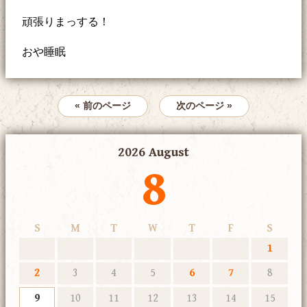
頑張りまっする！
おや睡眠
« 前のページ
次のページ »
2026 August
8
S
M
T
W
T
F
S
1
2
3
4
5
6
7
8
9
10
11
12
13
14
15