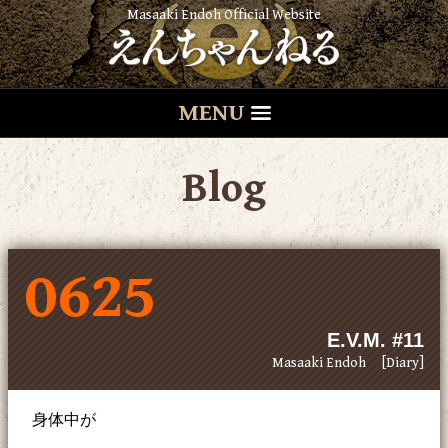
Masaaki Endoh Official Website
MENU
Blog
0625
E.V.M. #11
Masaaki Endoh
[Diary]
身体中が