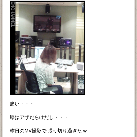
痛い・・・
膝はアザだらけだし・・・
昨日のMV撮影で 張り切り過ぎた w