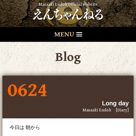
Masaaki Endoh Official Website
MENU
Blog
0624
Long day
Masaaki Endoh
[Diary]
今日は 朝から