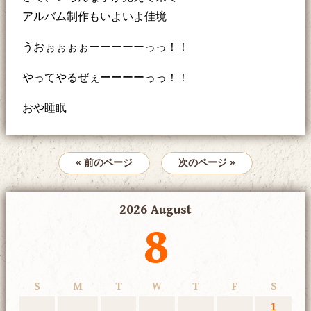
アルバム制作もいよいよ佳境
うおぉぉぉぉーーーーーっっ！！
やってやるぜぇーーーーっっ！！
おや睡眠
« 前のページ
次のページ »
2026 August
8
S
M
T
W
T
F
S
1