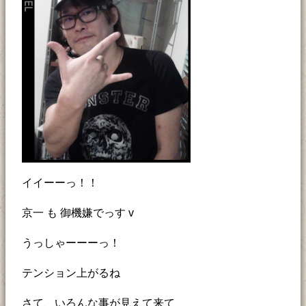
イイーーっ！！
京一 も 御機嫌でっす v
うっしゃーーーっ！
テンション上がるね
さて、いろんな事が見えて来て