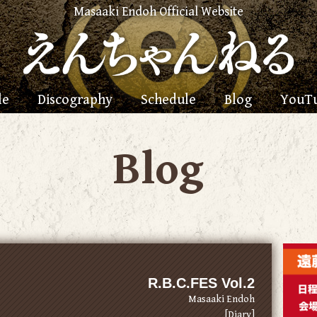
Masaaki Endoh Official Website
le
Discography
Schedule
Blog
YouT
Blog
R.B.C.FES Vol.2
Masaaki Endoh
[Diary]