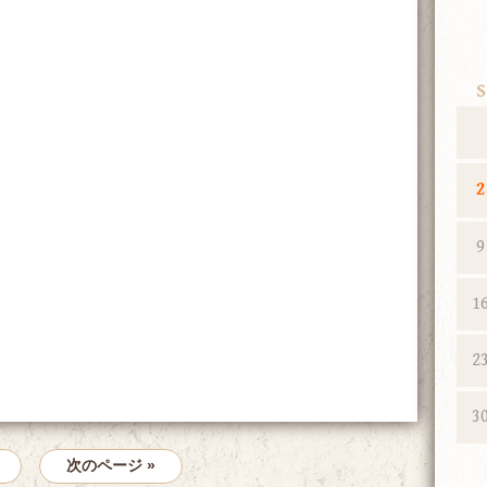
S
2
9
1
2
3
次のページ »