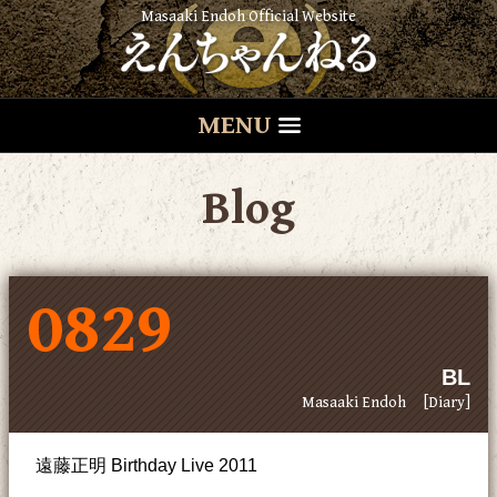
Masaaki Endoh Official Website
MENU
Blog
0829
BL
Masaaki Endoh
[Diary]
遠藤正明 Birthday Live 2011