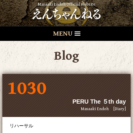
Masaaki Endoh Official Website
MENU
Blog
1030
PERU The ５th day
Masaaki Endoh
[Diary]
リハーサル