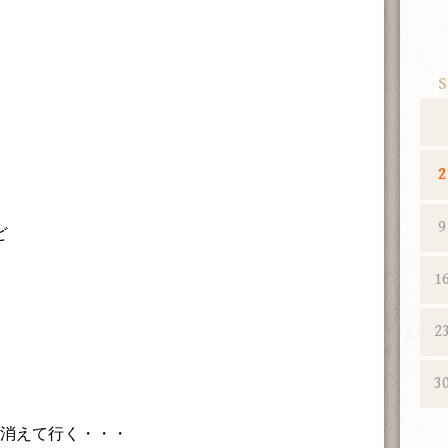
S
2
9
ど
1
2
3
た消えて行く・・・