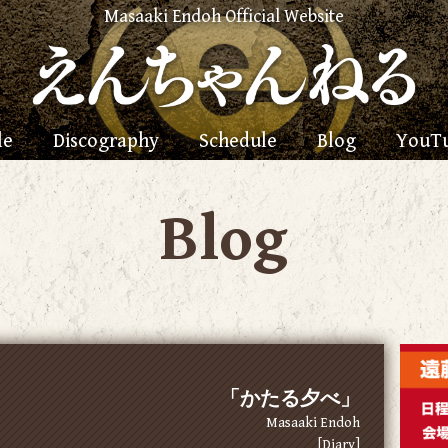
Masaaki Endoh Official Website
le
Discography
Schedule
Blog
YouT
Blog
「かたる夕べ」
Masaaki Endoh
[Diary]