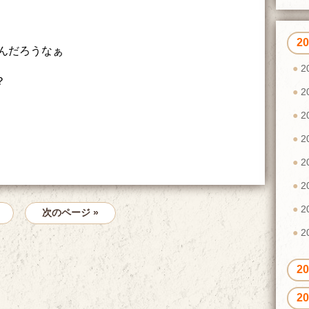
2
んだろうなぁ
2
？
2
2
2
2
2
2
次のページ »
2
2
2