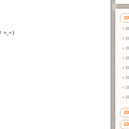
2
2
>_< )
2
2
2
2
2
2
2
2
2