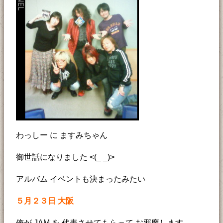
わっしー に ますみちゃん
御世話になりました <(_ _)>
アルバム イベントも決まったみたい
５月２３日 大阪
俺が JAM を 代表させてもらって お邪魔します