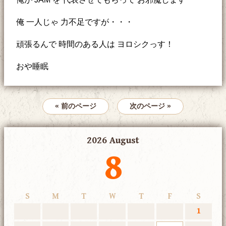
俺 一人じゃ 力不足ですが・・・
頑張るんで 時間のある人は ヨロシクっす！
おや睡眠
« 前のページ
次のページ »
2026 August
8
S
M
T
W
T
F
S
1