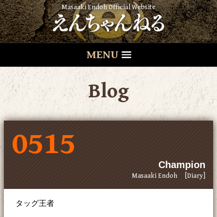
Masaaki Endoh Official Website
MENU
Blog
0515
Champion
Masaaki Endoh
[Diary]
タッグ王者