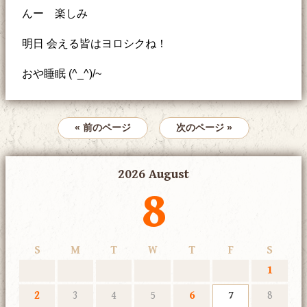
んー 楽しみ
明日 会える皆はヨロシクね！
おや睡眠 (^_^)/~
« 前のページ
次のページ »
2026 August
8
S
M
T
W
T
F
S
1
2
3
4
5
6
7
8