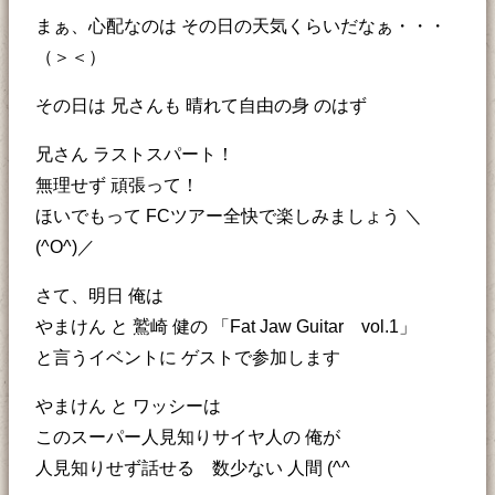
まぁ、心配なのは その日の天気くらいだなぁ・・・
（＞＜）
その日は 兄さんも 晴れて自由の身 のはず
兄さん ラストスパート！
無理せず 頑張って！
ほいでもって FCツアー全快で楽しみましょう ＼
(^O^)／
さて、明日 俺は
やまけん と 鷲崎 健の 「Fat Jaw Guitar vol.1」
と言うイベントに ゲストで参加します
やまけん と ワッシーは
このスーパー人見知りサイヤ人の 俺が
人見知りせず話せる 数少ない 人間 (^^ゞ