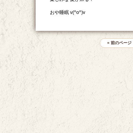
おや睡眠 v(^o^)v
« 前のページ