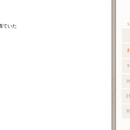
S
着ていた
2
9
1
2
3