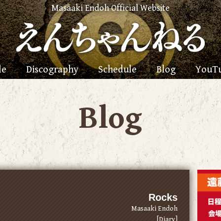
Masaaki Endoh Official Website
le
Discography
Schedule
Blog
YouT
Blog
Rocks
Masaaki Endoh
[Diary]