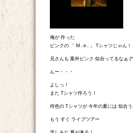
俺が 作った
ピンクの 「 M . e . 」 Tシャツじゃん！
兄さんも 案外ピンク 似合ってるなぁ (*^
んー・・・
よしっ！
また Tシャツ作ろう！
何色の Tシャツが 今年の夏には 似合
もう すぐ ライブツアー
楽しみな 夏が来る！