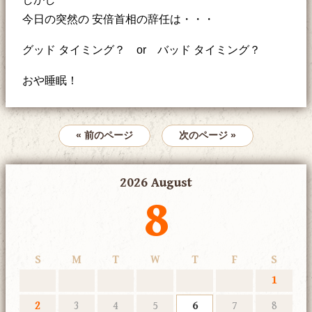
今日の突然の 安倍首相の辞任は・・・
グッド タイミング？ or バッド タイミング？
おや睡眠！
« 前のページ
次のページ »
2026 August
8
S
M
T
W
T
F
S
1
2
3
4
5
6
7
8