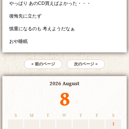
やっぱり あのCD買えばよかった・・・
後悔先に立たず
慎重になるのも 考えようだなぁ
おや睡眠
« 前のページ
次のページ »
2026 August
8
S
M
T
W
T
F
S
1