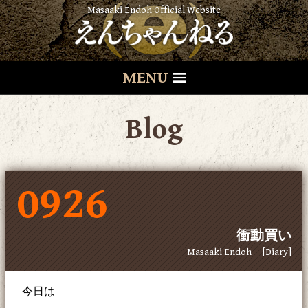
Masaaki Endoh Official Website
MENU
Blog
0926
衝動買い
Masaaki Endoh
[Diary]
今日は