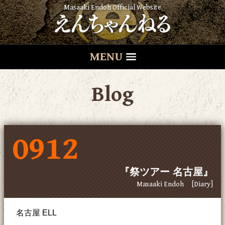
Masaaki Endoh Official Website
MENU
Blog
0912
『祭ツアー 名古屋』
Masaaki Endoh
[Diary]
名古屋 ELL