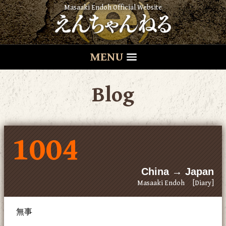
Masaaki Endoh Official Website
MENU
Blog
1004
China → Japan
Masaaki Endoh
[Diary]
無事