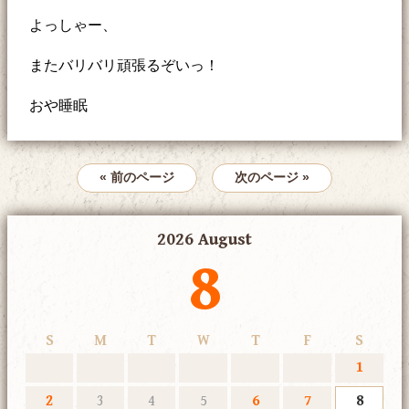
よっしゃー、
またバリバリ頑張るぞいっ！
おや睡眠
« 前のページ
次のページ »
2026 August
8
S
M
T
W
T
F
S
1
2
3
4
5
6
7
8