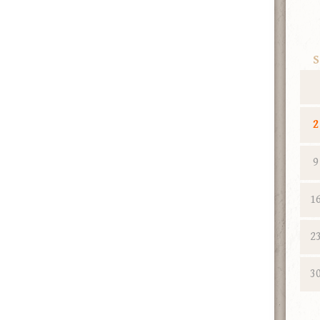
S
2
9
1
2
3