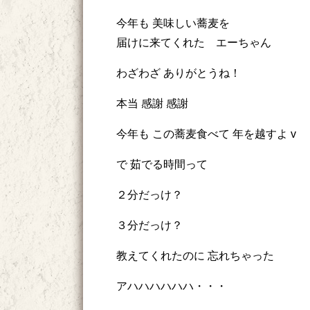
今年も 美味しい蕎麦を
届けに来てくれた エーちゃん
わざわざ ありがとうね！
本当 感謝 感謝
今年も この蕎麦食べて 年を越すよ v
で 茹でる時間って
２分だっけ？
３分だっけ？
教えてくれたのに 忘れちゃった
アハハハハハハ・・・