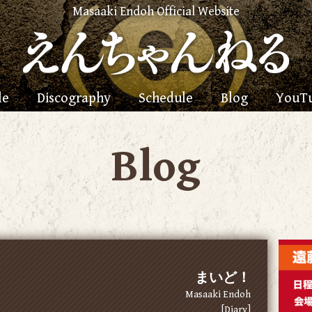
Masaaki Endoh Official Website
le
Discography
Schedule
Blog
YouT
Blog
まいど！
Masaaki Endoh
[Diary]