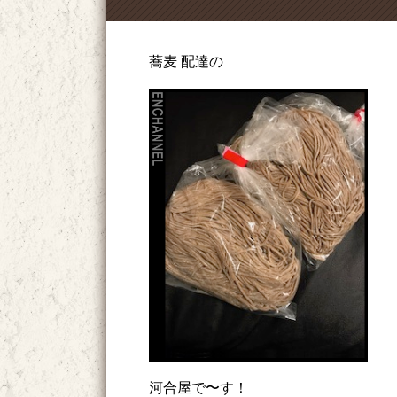
蕎麦 配達の
河合屋で〜す！