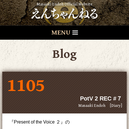
Masaaki Endoh Official Website
MENU
Blog
1105
PotV 2 REC #７
Masaaki Endoh
[Diary]
『Present of the Voice ２』の