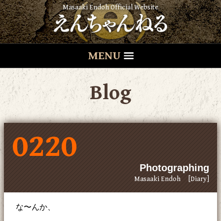
Masaaki Endoh Official Website
MENU
Blog
0220
Photographing
Masaaki Endoh
[Diary]
な〜んか、