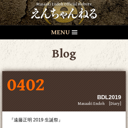
Masaaki Endoh Official Website
MENU
Blog
0402
BDL2019
Masaaki Endoh
[Diary]
『遠藤正明 2019 生誕祭』