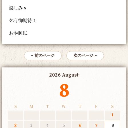
楽しみ v
乞う御期待！
おや睡眠
« 前のページ
次のページ »
2026 August
8
S
M
T
W
T
F
S
1
2
3
4
5
6
7
8