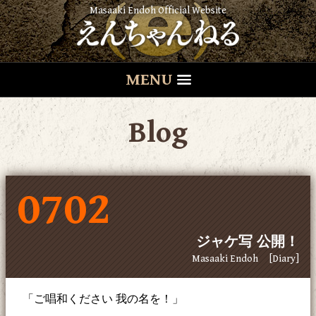
Masaaki Endoh Official Website
MENU
Blog
0702
ジャケ写 公開！
Masaaki Endoh
[Diary]
「ご唱和ください 我の名を！」