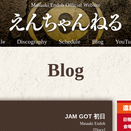
Masaaki Endoh Official Website
ile
Discography
Schedule
Blog
YouTu
Blog
JAM GOT 初日
Masaaki Endoh
[Diary]