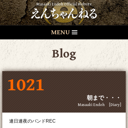
Masaaki Endoh Official Website
MENU
Blog
1021
朝まで・・・
Masaaki Endoh
[Diary]
連日連夜のバンドREC