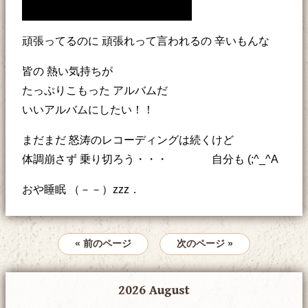
頑張ってるのに 頑張れって言われるの 辛いもんな
皆の 熱い気持ちが
たっぷりこもった アルバムだ
いいアルバムにしたい！！
まだまだ 怒涛のレコーディングは続くけど
体調崩さず 乗り切ろう・・・ 自分も (;^_^A
おや睡眠 （－－）zzz．
« 前のページ
次のページ »
2026 August