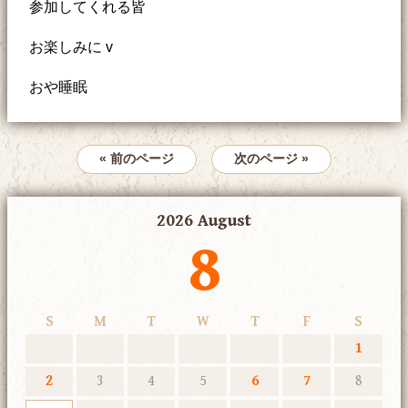
参加してくれる皆
お楽しみに v
おや睡眠
« 前のページ
次のページ »
2026 August
8
S
M
T
W
T
F
S
1
2
3
4
5
6
7
8