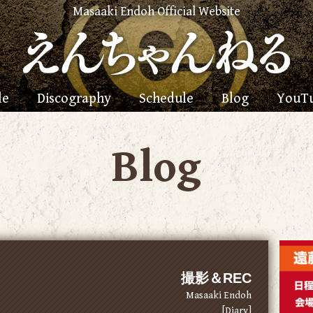
Masaaki Endoh Official Website
le
Discography
Schedule
Blog
YouT
Blog
撮影＆REC
Masaaki Endoh
[Diary]