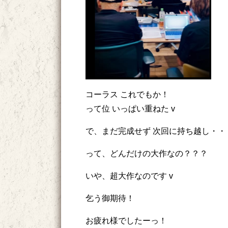
コーラス これでもか！
って位 いっぱい重ねた v
で、まだ完成せず 次回に持ち越し・・
って、どんだけの大作なの？？？
いや、超大作なのです v
乞う御期待！
お疲れ様でしたーっ！