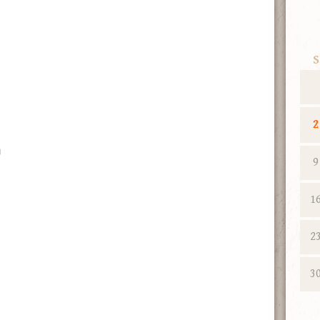
S
2
m』
9
1
2
3